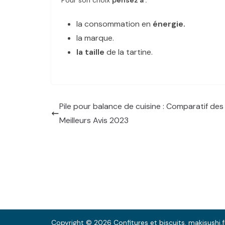
Pour son choix
pensez à :
la consommation en
énergie.
la marque.
la taille
de la tartine.
Pile pour balance de cuisine : Comparatif des
Meilleurs Avis 2023
Copyright © 2026
Confitures et biscuits
.
makisushi.f